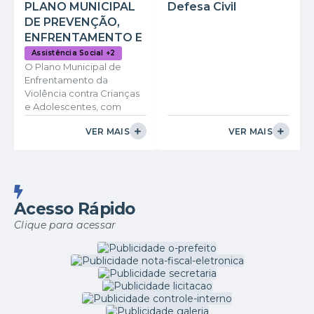
PLANO MUNICIPAL
Defesa Civil
DE PREVENÇÃO,
ENFRENTAMENTO E
ATENDIMENTO
Assistência Social +2
O Plano Municipal de
ESPECIALIZADO A
Enfrentamento da
CRIANÇAS E
Violência contra Crianças
ADOLESCENTES
e Adolescentes, com
VÍTIMAS DE
ênfase para os casos de
VIOLÊNCIA NO
VER MAIS
VER MAIS
abuso e exploração
MUNICÍPIO DE
sexual, do município de
CAPITÃO
Capitão Andrade/MG tem
como objetivo promover
ANDRADE/MG
e assegurar os direitos
sexuais de crianças e
Acesso Rápido
adolescentes, com ações
Clique para acessar
estratégicas e integradas
de prevenção,
atendimento, defesa e
promoção, desenvolvidas
pelos mais diversos
setores da administração.
A elaboração deste