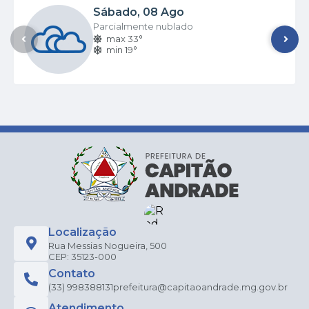
Sábado
08 Ago
Parcialmente nublado
max 33°
min 19°
Localização
Rua Messias Nogueira, 500
CEP: 35123-000
Contato
(33) 998388131
prefeitura@capitaoandrade.mg.gov.br
Atendimento